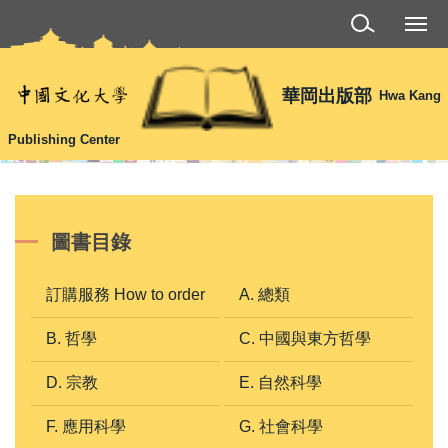
跳
到
主
要
華岡出版部
Hwa Kang
內
容
Publishing Center
區
圖書目錄
訂購服務 How to order
A. 總類
B. 哲學
C. 中國與東方哲學
D. 宗教
E. 自然科學
F. 應用科學
G. 社會科學